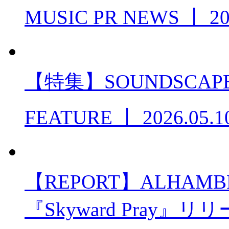
MUSIC PR NEWS
丨
20
【特集】SOUNDSCAPE 
FEATURE
丨
2026.05.1
【REPORT】ALHA
『Skyward Pray