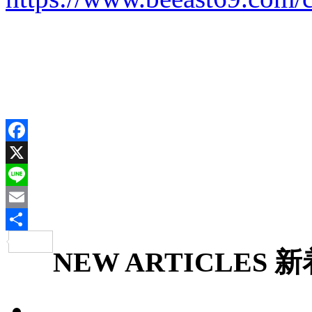
Facebook
X
Line
Email
共
NEW ARTICLES
新
有