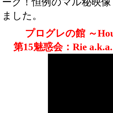
ーク！恒例のマル秘映像
ました。
プログレの館 ～House O
第15魅惑会：Rie a.k