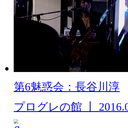
第6魅惑会：長谷川淳
プログレの館
丨
2016.