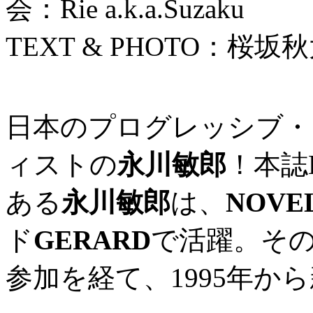
会：Rie a.k.a.Suzaku
TEXT & PHOTO：桜坂
日本のプログレッシブ・
ィストの
永川敏郎
！本誌
ある
永川敏郎
は、
NOVE
ド
GERARD
で活躍。そ
参加を経て、1995年か