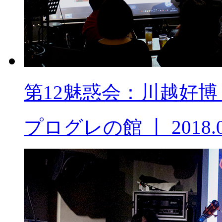
第12魅惑会：川越好
プログレの館
丨
2018.