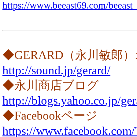
https://www.beeast69.com/beeast
◆GERARD（永川敏郎
http://sound.jp/gerard/
◆永川商店ブログ
http://blogs.yahoo.co.jp/g
◆Facebookページ
https://www.facebook.com