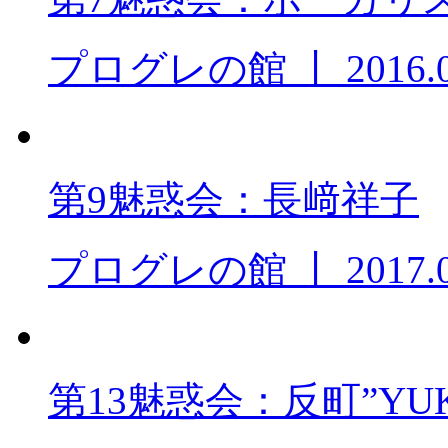
プログレの館
丨
2016.
第9魅惑会：長﨑祥子
プログレの館
丨
2017.
第13魅惑会：反町”YUK