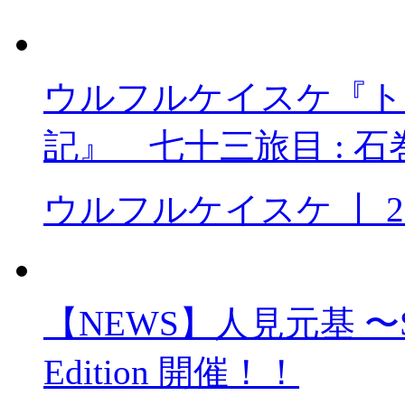
ウルフルケイスケ『ト
記』 七十三旅目 : 石巻
ウルフルケイスケ
丨
2
【NEWS】人見元基 〜Sings
Edition 開催！！