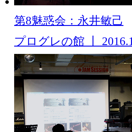
第8魅惑会：永井敏己
プログレの館
丨
2016.