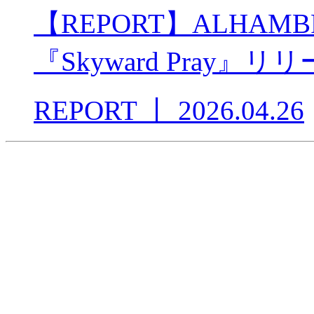
【REPORT】ALHA
『Skyward Pray
REPORT
丨
2026.04.26