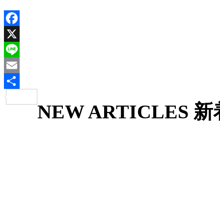
Facebook
X
Line
Email
共
NEW ARTICLES
新
有