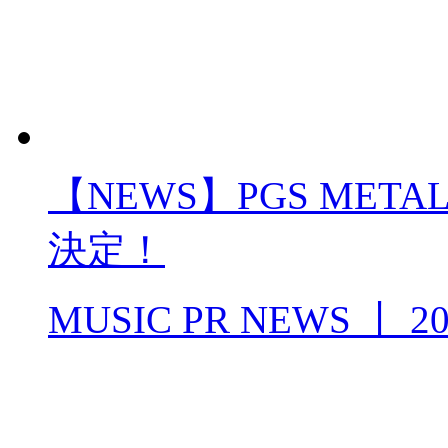
【NEWS】PGS METAL 
決定！
MUSIC PR NEWS
丨
20