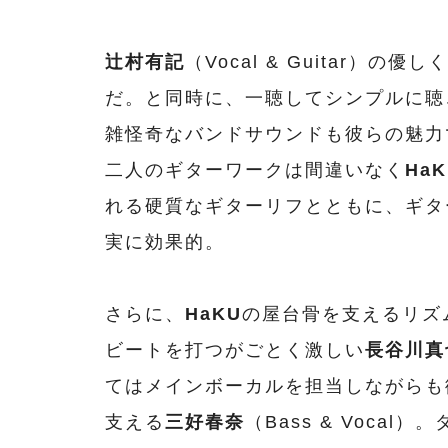
辻村有記
（Vocal & Guitar）の
だ。と同時に、一聴してシンプルに聴
雑怪奇なバンドサウンドも彼らの魅力
二人のギターワークは間違いなく
HaK
れる硬質なギターリフとともに、ギタ
実に効果的。
さらに、
HaKU
の屋台骨を支えるリズ
ビートを打つがごとく激しい
長谷川真
てはメインボーカルを担当しながらも
支える
三好春奈
（Bass & Voca