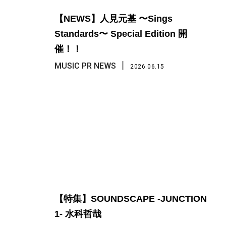
【NEWS】人見元基 〜Sings
Standards〜 Special Edition 開
催！！
丨
MUSIC PR NEWS
2026.06.15
【特集】SOUNDSCAPE -JUNCTION
1- 水科哲哉