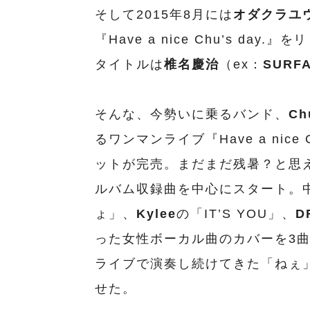
そして2015年8月には
オダクラユ
『Have a nice Chu’s d
タイトルは
椎名慶治
（ex：
SURF
そんな、今勢いに乗るバンド、
Ch
るワンマンライブ『Have a nice C
ットが完売。まだまだ残暑？と思
ルバム収録曲を中心にスタート。
ょ」、
Kylee
の「IT’S YOU」、
D
った女性ボーカル曲のカバーを3
ライブで演奏し続けてきた「ねぇ」と「
せた。