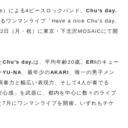
ms）による4ピースロックバンド、
Chu’s day.
ンライブ「Have a nice Chu’s day.
10月12日（月・祝）に東京・下北沢MOSAiCにて開
た
Chu’s day.
は、平均年齢20歳。
ERI
のキュー
ー
YU-NA
、最年少の
AKARI
、唯一の男子メン
演奏力と幅広い表現力、そして4人が奏でる
安心感」を武器に、都内を中心に数々のライブ
月と7月にワンマンライブを開催。いずれもチケ