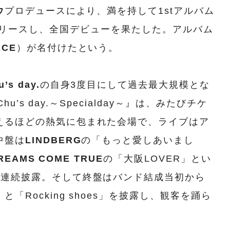
ウ
プロデュースにより、満を持して1stアルバム
ay.』をリリースし、全国デビューを果たした。アルバム
ACE
）が名付けたという。
u’s day.
の自身3度目にして過去最大規模とな
hu’s day.～Specialday～』は、みたびチケ
えるほどの熱気に包まれた会場で、ライブはア
中盤は
LINDBERG
の「もっと愛しあいまし
REAMS COME TRUE
の「大阪LOVER」とい
曲連続披露。そして終盤はバンド結成当初から
Rocking shoes」を披露し、観客を踊ら