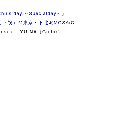
Chu’s day.～Specialday～」
（月・祝）＠東京・下北沢MOSAiC
ocal）、
YU-NA
（Guitar）、