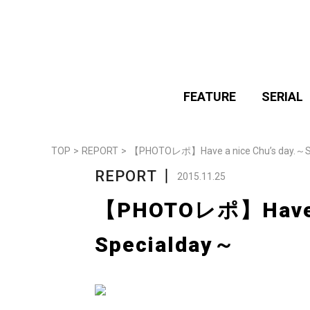
FEATURE
SERIAL
TOP
>
REPORT
>
【PHOTOレポ】Have a nice Chu’s day.～S
REPORT
丨
2015.11.25
【PHOTOレポ】Have a 
Specialday～