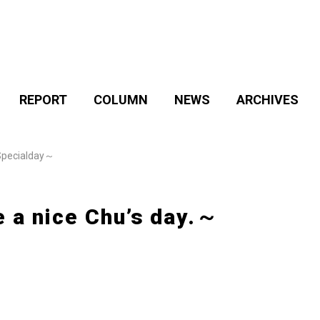
REPORT
COLUMN
NEWS
ARCHIVES
pecialday～
nice Chu’s day.～