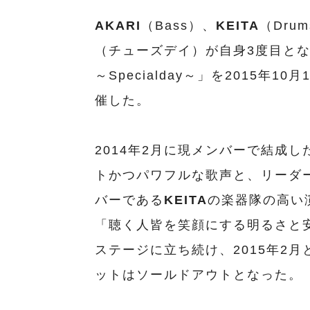
AKARI
（Bass）、
KEITA
（Dru
（チューズデイ）が自身3度目となるワンマ
～Specialday～」を2015年
催した。
2014年2月に現メンバーで結成し
トかつパワフルな歌声と、リーダ
バーである
KEITA
の楽器隊の高い
「聴く人皆を笑顔にする明るさと
ステージに立ち続け、2015年2
ットはソールドアウトとなった。