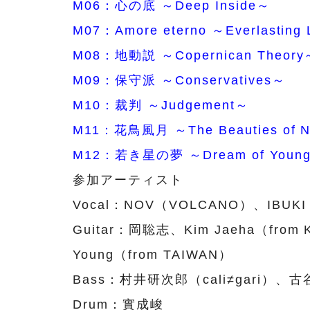
M06：心の底 ～Deep Inside～
M07：Amore eterno ～Everlasting
M08：地動説 ～Copernican Theory
M09：保守派 ～Conservatives～
M10：裁判 ～Judgement～
M11：花鳥風月 ～The Beauties of N
M12：若き星の夢 ～Dream of Young
参加アーティスト
Vocal：NOV（VOLCANO）、IBUKI（
Guitar：岡聡志、Kim Jaeha（from
Young（from TAIWAN）
Bass：村井研次郎（cali≠gari）、
Drum：實成峻