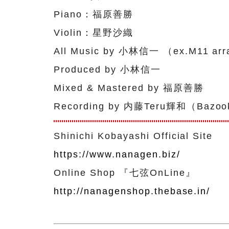
Piano：福原善勝
Violin：星野沙織
All Music by 小林信一 （ex.M11 a
Produced by 小林信一
Mixed & Mastered by 福原善勝
Recording by 内藤Teru輝和（Bazook
Shinichi Kobayashi Official Site
https://www.nanagen.biz/
Online Shop 『七弦OnLine』
http://nanagenshop.thebase.in/