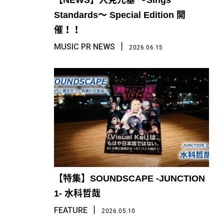
【NEWS】人見元基 〜Sings
Standards〜 Special Edition 開
催！！
丨
MUSIC PR NEWS
2026.06.15
【特集】SOUNDSCAPE -JUNCTION
1- 水科哲哉
丨
FEATURE
2026.05.10