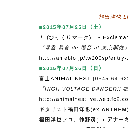
福田洋也 
■2015年07月25日（土）
！ (びっくりマーク) ～Exclamati
『暴呑,暴食.de,爆音 at 東京開催
http://ameblo.jp/tw200sp/entr
■2015年07月26日（日）
富士ANIMAL NEST
(0545-64-62
『HIGH VOLTAGE DANGER!!
http://animalnestlive.web.fc2.
ギタリスト
福田洋也
(ex.
ANTHEM
福田洋也
ソロ、
仲野茂
(ex.
アナー