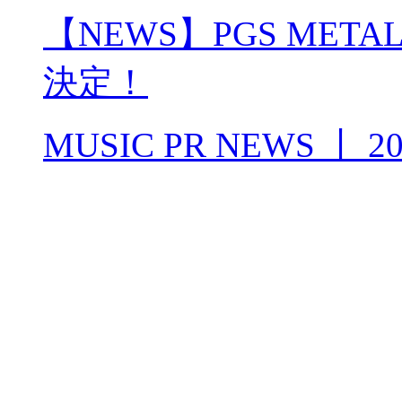
【NEWS】PGS METAL 
決定！
MUSIC PR NEWS
丨
20