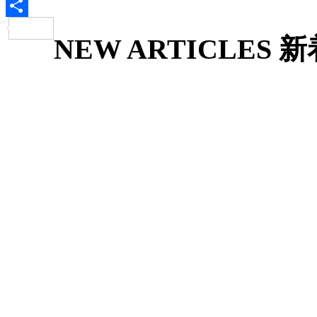
Email
共
NEW ARTICLES
新
有