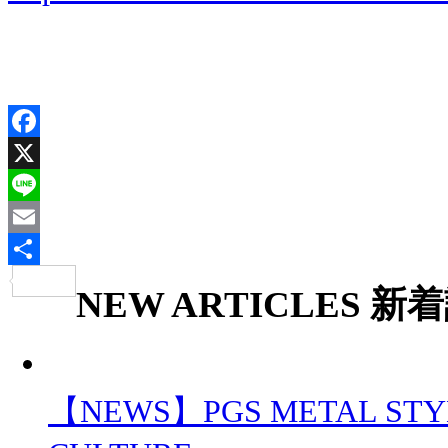
Facebook
X
Line
Email
共
NEW ARTICLES
新着
有
【NEWS】PGS METAL STYL