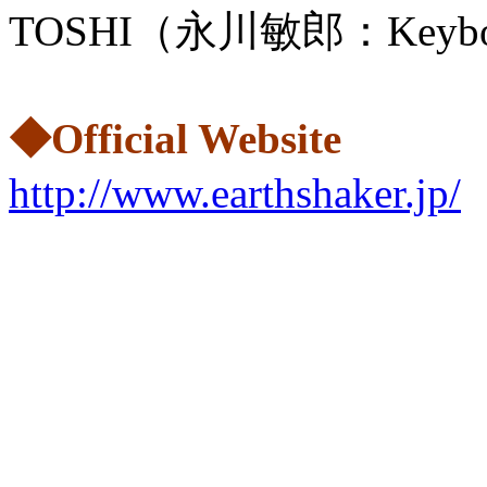
TOSHI（永川敏郎：Keybo
◆Official Website
http://www.earthshaker.jp/