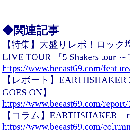
◆関連記事
【特集】大盛りレポ！ロック増量Vol
LIVE TOUR 『5 Shakers tour ～T
https://www.beeast69.com/featur
【レポート】EARTHSHAKER 35th 
GOES ON】
https://www.beeast69.com/report
【コラム】EARTHSHAKER「repo
https://www.beeast69.com/column