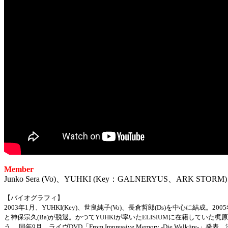
Member
Junko Sera (Vo)、YUHKI (Key：GALNERYUS、ARK STORM)、To
【バイオグラフィ】
2003年1月、YUHKI(Key)、世良純子(Vo)、長倉哲郎(Ds)を中心に結成。2005
と神保宗久(Ba)が脱退。かつてYUHKIが率いたELISIUMに在籍していた梶原稔広(
う。 同年9月、ライヴDVD「From Impressive Memory -Die Walkü