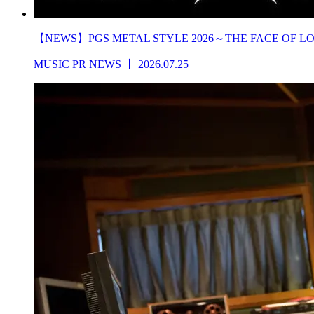
【NEWS】PGS METAL STYLE 2026～THE FACE OF L
MUSIC PR NEWS
丨
2026.07.25