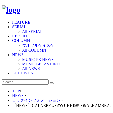
FEATURE
SERIAL
All SERIAL
REPORT
COLUMN
ウルフルケイスケ
All COLUMN
NEWS
MUSIC PR NEWS
MUSIC BEEAST INFO
All NEWS
ARCHIVES
TOP
>
NEWS
>
ロックインフォメーション
>
【NEWS】GALNERYUSのYUHKI率いるALHAMB