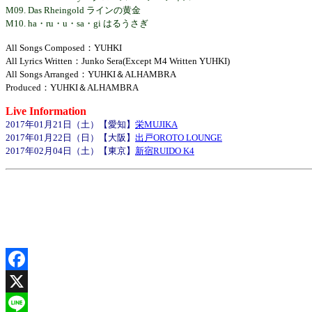
M09. Das Rheingold ラインの黄金
M10. ha・ru・u・sa・gi はるうさぎ
All Songs Composed：YUHKI
All Lyrics Written：Junko Sera(Except M4 Written YUHKI)
All Songs Arranged：YUHKI＆ALHAMBRA
Produced：YUHKI＆ALHAMBRA
Live Information
2017年01月21日（土）【愛知】
栄MUJIKA
2017年01月22日（日）【大阪】
出戸OROTO LOUNGE
2017年02月04日（土）【東京】
新宿RUIDO K4
Facebook
X