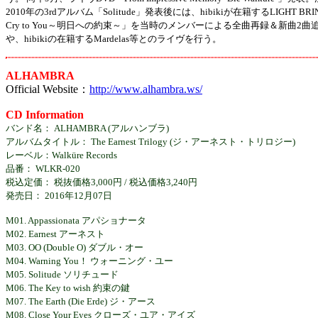
2010年の3rdアルバム「Solitude」発表後には、hibikiが在籍するLIGHT B
Cry to You～明日への約束～」を当時のメンバーによる全曲再録＆新曲2曲
や、hibikiの在籍するMardelas等とのライヴを行う。
ALHAMBRA
Official Website：
http://www.alhambra.ws/
CD Information
バンド名： ALHAMBRA (アルハンブラ)
アルバムタイトル： The Earnest Trilogy (ジ・アーネスト・トリロジー)
レーベル：Walküre Records
品番： WLKR-020
税込定価： 税抜価格3,000円 / 税込価格3,240円
発売日： 2016年12月07日
M01. Appassionata アパショナータ
M02. Earnest アーネスト
M03. OO (Double O) ダブル・オー
M04. Warning You！ ウォーニング・ユー
M05. Solitude ソリチュード
M06. The Key to wish 約束の鍵
M07. The Earth (Die Erde) ジ・アース
M08. Close Your Eyes クローズ・ユア・アイズ