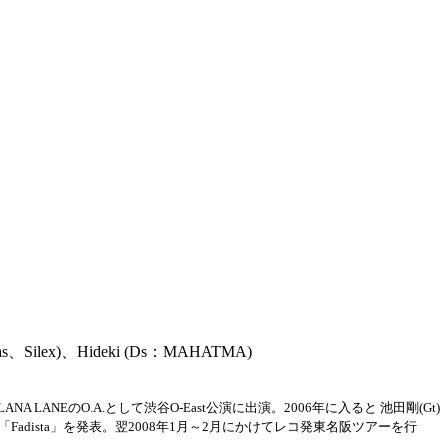
las、Silex)、Hideki (Ds：MAHATMA)
LANA LANEのO.A.として渋谷O-East公演に出演。2006年に入ると 池田剛(Gt)
アルバム「Fadista」を発表。翌2008年1月～2月にかけてレコ発東名阪ツアーを行