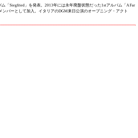
ルバム「Siegfried」を発表。2013年には永年廃盤状態だった1stアルバム「A Far
)が正式メンバーとして加入。イタリアのDGM来日公演のオープニング・アクト