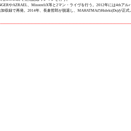
RINGERやAZRAEL、MinstreliX等と2マン・ライヴを行う。2012年には4thア
追加収録で再発。2014年、長倉哲郎が脱退し、MAHATMAのHideki(Ds