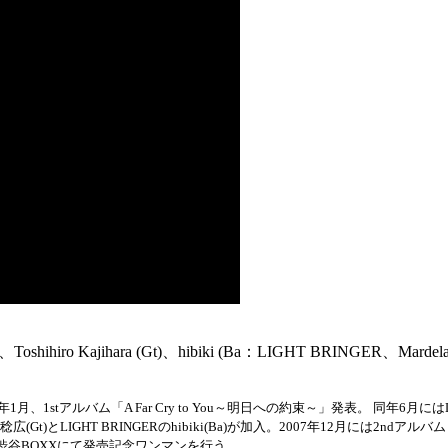
shihiro Kajihara (Gt)、hibiki (Ba：LIGHT BRINGER、Marde
年1月、1stアルバム「A Far Cry to You～明日への約束～」発表。 同年6月には
Gt)とLIGHT BRINGERのhibiki(Ba)が加入。2007年12月には2nd
re-」発表。渋谷BOXXにて発売記念ワンマンを行う。