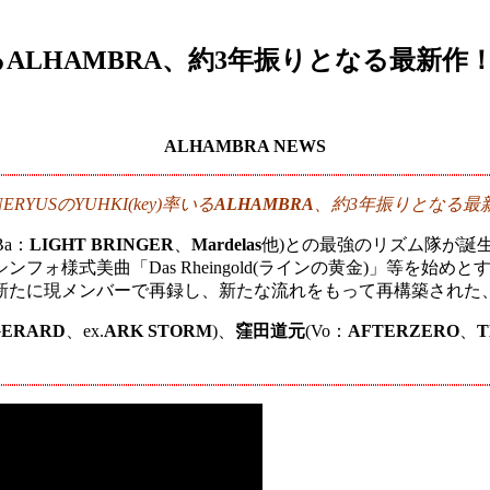
いるALHAMBRA、約3年振りとなる最新作
ALHAMBRA NEWS
NERYUSのYUHKI(key)率いる
ALHAMBRA
、約3年振りとなる最
Ba：
LIGHT BRINGER
、
Mardelas
他)との最強のリズム隊が誕生！
様式美曲「Das Rheingold(ラインの黄金)」等を始めと
詞も新たに現メンバーで再録し、新たな流れをもって再構築された
GERARD
、ex.
ARK STORM
)、
窪田道元
(Vo：
AFTERZERO
、
T