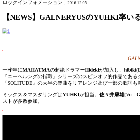
ロックインフォメーション
丨
2016.12.05
【NEWS】GALNERYUSのYUHKI率
GAL
一昨年に
MAHATMA
の超絶ドラマー
Hideki
が加入し、
hibiki
(
『ニーベルングの指環』シリーズのスピンオフ的作品であるシンフォ
『SOLITUDE』の大半の楽曲をリアレンジ及び一部の歌
ミックス＆マスタリングは
YUHKI
が担当。
佐々井康雄
(Vo：
ストが多数参加。